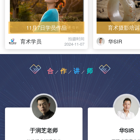
11月7日学员作品
育术摄影培训
拍摄时间
育术学员
华SIR
2024-11-07
合
作
讲
师
／
／
／
于润芝老师
华SIR