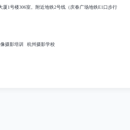
厦1号楼306室。附近地铁2号线（庆春广场地铁E1口步行
。
人像摄影培训
杭州摄影学校