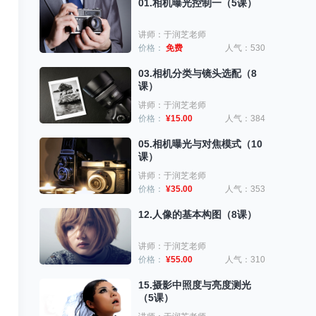
01.相机曝光控制一（5课）
讲师：于润芝老师
价格：
免费
人气：530
03.相机分类与镜头选配（8
课）
讲师：于润芝老师
价格：
¥15.00
人气：384
05.相机曝光与对焦模式（10
课）
讲师：于润芝老师
价格：
¥35.00
人气：353
12.人像的基本构图（8课）
讲师：于润芝老师
价格：
¥55.00
人气：310
15.摄影中照度与亮度测光
（5课）