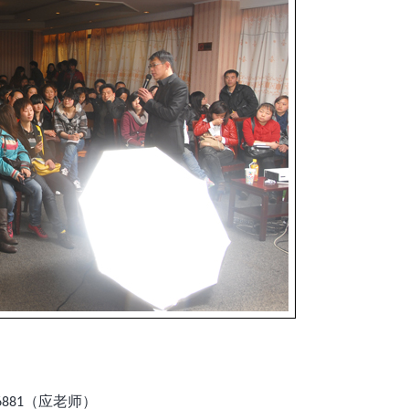
（应老师）
6881