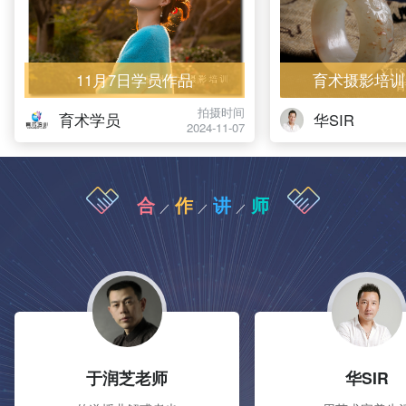
11月7日学员作品
育术摄影培训
拍摄时间
育术学员
华SIR
2024-11-07
合
作
讲
师
／
／
／
于润芝老师
华SIR