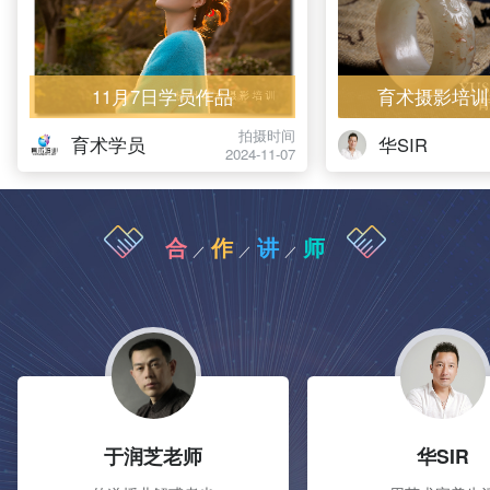
11月7日学员作品
育术摄影培训
拍摄时间
育术学员
华SIR
2024-11-07
合
作
讲
师
／
／
／
于润芝老师
华SIR