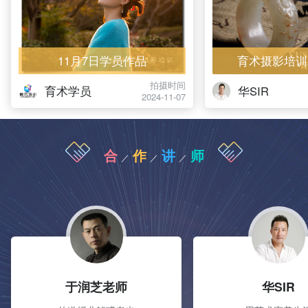
11月7日学员作品
育术摄影培训
拍摄时间
育术学员
华SIR
2024-11-07
合
作
讲
师
／
／
／
于润芝老师
华SIR