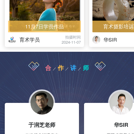
11月7日学员作品
育术摄影培训
拍摄时间
育术学员
华SIR
2024-11-07
合
作
讲
师
／
／
／
于润芝老师
华SIR