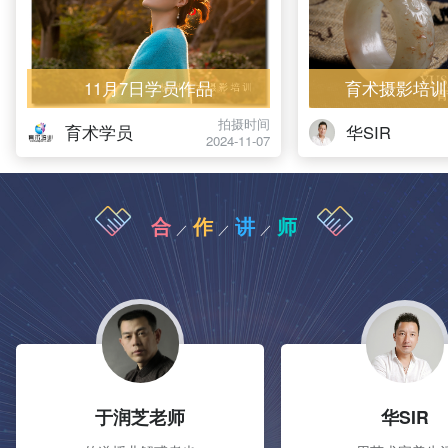
11月7日学员作品
育术摄影培训
拍摄时间
育术学员
华SIR
2024-11-07
合
作
讲
师
／
／
／
于润芝老师
华SIR