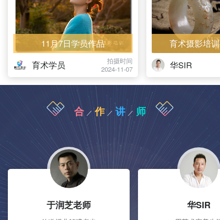
11月7日学员作品
育术摄影培训
拍摄时间
育术学员
华SIR
2024-11-07
合
作
讲
师
／
／
／
于润芝老师
华SIR