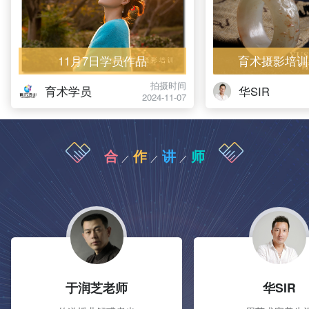
11月7日学员作品
育术摄影培训
拍摄时间
育术学员
华SIR
2024-11-07
合
作
讲
师
／
／
／
于润芝老师
华SIR