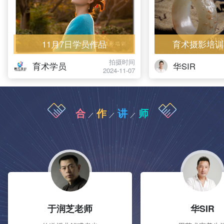
11月7日学员作品
育术摄影培训
拍摄时间
育术学员
华SIR
2024-11-07
合
作
讲
师
／
／
／
于润芝老师
华SIR